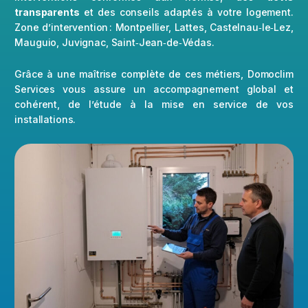
transparents
et des conseils adaptés à votre logement.
Zone d’intervention : Montpellier, Lattes, Castelnau‑le‑Lez,
Mauguio, Juvignac, Saint‑Jean‑de‑Védas.
Grâce à une maîtrise complète de ces métiers, Domoclim
Services vous assure un accompagnement global et
cohérent, de l’étude à la mise en service de vos
installations.